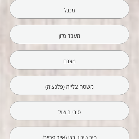
מנגל
מעבד מזון
מצנם
משטח צלייה (פלנצ'ה)
סירי בישול
סיר טיגון יבש (אייר פרייר)