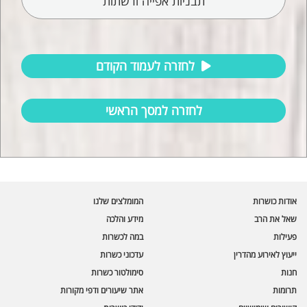
תבניות אפייה ורשתות
לחזרה לעמוד הקודם
לחזרה למסך הראשי
עוזר הכשרות של כושרות
בינה מלאכותית · זמין תמיד
בדיקת חרקים
אודות כושרות
המומלצים שלנו
🪲
חרקים בפירות, ירקות וקטניות
שאל את הרב
מידע והלכה
פעילות
במה לכשרות
שאלות כשרות
📖
מספר כושרות ומאמרי האתר
ייעוץ לאירוע מהדרין
עדכוני כשרות
חנות
סימולטור כשרות
כשרויות מומלצות
⭐
תרומות
אתר שיעורים ודפי מקורות
מוצרים, מסעדות, עסקים