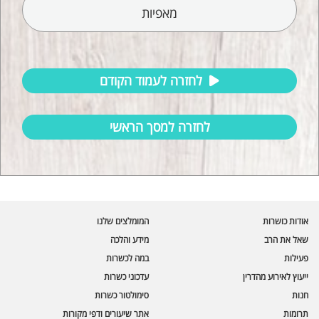
מאפיות
לחזרה לעמוד הקודם
לחזרה למסך הראשי
עוזר הכשרות של כושרות
בינה מלאכותית · זמין תמיד
בדיקת חרקים
אודות כושרות
המומלצים שלנו
🪲
חרקים בפירות, ירקות וקטניות
שאל את הרב
מידע והלכה
פעילות
במה לכשרות
שאלות כשרות
📖
מספר כושרות ומאמרי האתר
ייעוץ לאירוע מהדרין
עדכוני כשרות
חנות
סימולטור כשרות
כשרויות מומלצות
⭐
תרומות
אתר שיעורים ודפי מקורות
מוצרים, מסעדות, עסקים