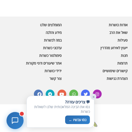
בינה מלאכותית · זמין תמיד
בדיקת חרקים
אודות כושרות
המומלצים שלנו
🪲
חרקים בפירות, ירקות וקטניות
שאל את הרב
מידע והלכה
פעילות
במה לכשרות
שאלות כשרות
📖
מספר כושרות ומאמרי האתר
ייעוץ לאירוע מהדרין
עדכוני כשרות
חנות
סימולטור כשרות
כשרויות מומלצות
⭐
תרומות
אתר שיעורים ודפי מקורות
מוצרים, מסעדות, עסקים
קישורים שימושיים
ידידי כושרות
סימולטור תקלות במטבח
🔀
הצהרת נגישות
צור קשר
תערובות כלים ומאכלים
facebook
telegram
youtube
whatsapp
twitter
instagram
✕
💬 צריכים עזרה?
נסו את הבינה המלאכותית שלנו לשאלות
כשרות
© כל הזכויות שמורות לכושרות
נסו עכשיו ←
בניית אתרים כשרים