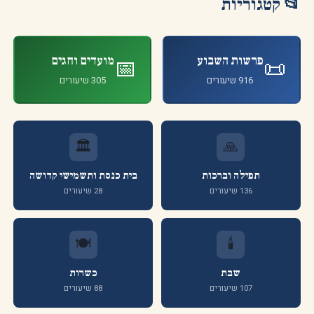
📂 קטגוריות
פרשות השבוע
מועדים וחגים
📅
📜
916
שיעורים
305
שיעורים
🏛️
🙏
תפילה וברכות
בית כנסת ותשמישי קדושה
136 שיעורים
28 שיעורים
🍽️
🕯️
שבת
כשרות
107 שיעורים
88 שיעורים