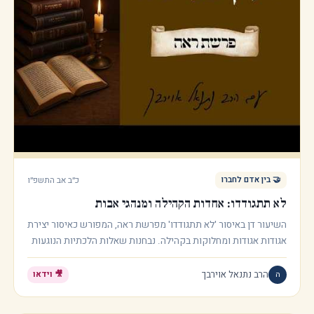
כ״ב אב התשפ״ו
🤝
בין אדם לחברו
לא תתגודדו: אחדות הקהילה ומנהגי אבות
השיעור דן באיסור 'לא תתגודדו' מפרשת ראה, המפורש כאיסור יצירת
אגודות אגודות ומחלוקות בקהילה. נבחנות שאלות הלכתיות הנוגעות
להתאמת מנהגים בין עדות שונות, כגון נוסח התפילה או הדלקת נרות
חנוכה, תוך סקירת דעות הפוסקים המרכזיים כמו החתם סופר,
הרב נתנאל אוירבך
ה
🎥 וידאו
הרמב"ם ורבי עובדיה יוסף, וההשפעה של טעמי האיסור על פסיקת
ההלכה.