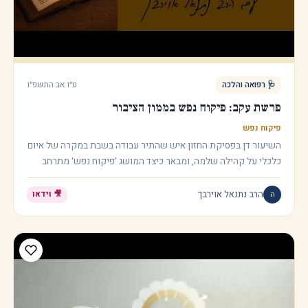
ט״ו אב התשפ״ו
🩺
רפואה והלכה
פרשת עקב: פיקוח נפש בממון הציבור
פיקוח נפש
השיעור דן בפסיקת החזון איש שהתיר עבודה בשבת במקרה של איום
כלכלי על קהילה שלמה, ומבאר כיצד המושג 'פיקוח נפש' מתרחב
לכלול גם מצב של דוחק כלכלי ציבורי. נלמד כיצד פדיון שבויים, היתר
מלאכות בשמיטה לצורך מיסים, והיתר ריבית במקרים מסוימים,
הרב נתנאל אוירבך
ה
🎥 וידאו
מבססים את הרעיון שקיום כלכלי של הציבור נחשב כפיקוח נפש.