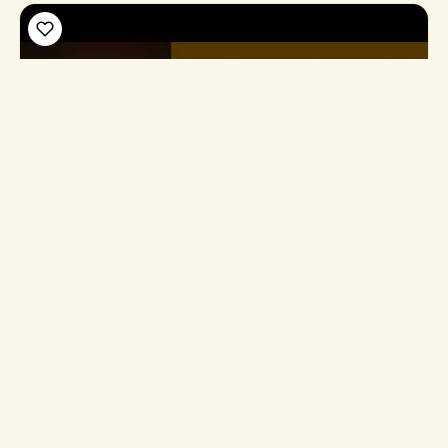
חובות או לצרכים אישיים, והדרישה לכוונה אמיתית ולידיעת התנאים
על ידי כל הצדדים המעורבים.
ט׳ אב התשפ״ו
🍽️
כשרות
מאכלות אסורות במלחמה
איסור מאכלות אסורים
המאמר דן בהיתר ההלכתי של אכילת מאכלות אסורות בזמן מלחמה,