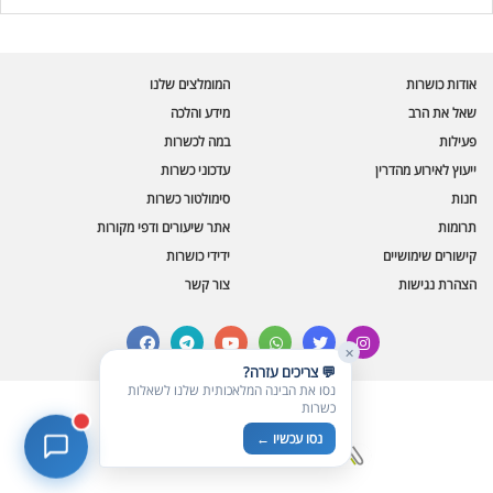
בינה מלאכותית · זמין תמיד
בדיקת חרקים
אודות כושרות
המומלצים שלנו
🪲
חרקים בפירות, ירקות וקטניות
שאל את הרב
מידע והלכה
פעילות
במה לכשרות
שאלות כשרות
📖
מספר כושרות ומאמרי האתר
ייעוץ לאירוע מהדרין
עדכוני כשרות
חנות
סימולטור כשרות
כשרויות מומלצות
⭐
תרומות
אתר שיעורים ודפי מקורות
מוצרים, מסעדות, עסקים
קישורים שימושיים
ידידי כושרות
סימולטור תקלות במטבח
🔀
הצהרת נגישות
צור קשר
תערובות כלים ומאכלים
facebook
telegram
youtube
whatsapp
twitter
instagram
✕
💬 צריכים עזרה?
נסו את הבינה המלאכותית שלנו לשאלות
כשרות
© כל הזכויות שמורות לכושרות
נסו עכשיו ←
בניית אתרים כשרים