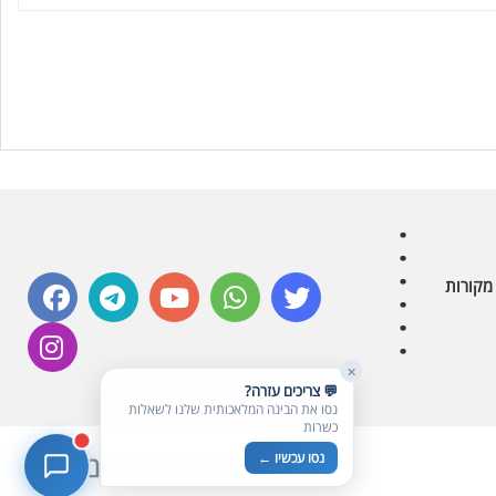
בדיקת חרקים
🪲
חרקים בפירות, ירקות וקטניות
שאלות כשרות
📖
מספר כושרות ומאמרי האתר
כשרויות מומלצות
⭐
מוצרים, מסעדות, עסקים
סימולטור תקלות במטבח
🔀
תערובות כלים ומאכלים
facebook
telegram
youtube
whatsapp
twitter
מקורות
instagram
✕
💬 צריכים עזרה?
נסו את הבינה המלאכותית שלנו לשאלות
כשרות
נסו עכשיו ←
בניית אתרים כשרים