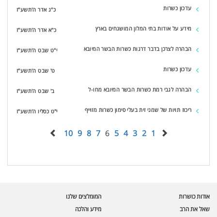
עדכון כשרות
כ"ג אדר ה'תשע"ז
מידע על אודות בתי המלון המושגחים בארץ
כ"א אדר ה'תשע"ז
הבהרה לצרכן בדבר דרגות כשרות הבשר המיובא
י"ט שבט ה'תשע"ז
עדכון כשרות
ט' שבט ה'תשע"ז
הבהרה לגבי רמת כשרות הבשר המיובא מחו-ל
ב' שבט ה'תשע"ז
ריכוז תויות של שמני זית בעלי סימון כשרות מזוייף
י"ט כסליו ה'תשע"ז
10
9
8
7
6
5
4
3
2
1
עוזר הכשרות של כושרות
בינה מלאכותית · זמין תמיד
בדיקת חרקים
אודות כושרות
המומלצים שלנו
🪲
חרקים בפירות, ירקות וקטניות
שאל את הרב
מידע והלכה