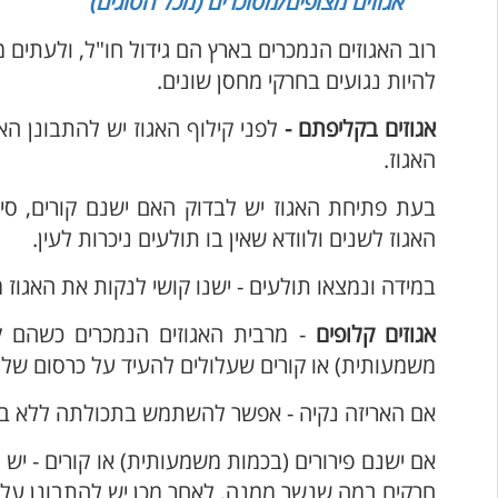
אגוזים מצופים/מסוכרים (מכל הסוגים)
רוב האגוזים הנמכרים בארץ הם גידול חו"ל, ולעתים
להיות נגועים בחרקי מחסן שונים.
אגוזים בקליפתם -
לפני קילוף האגוז יש להתבונן הא
האגוז.
בעת פתיחת האגוז יש לבדוק האם ישנם קורים, סימנ
האגוז לשנים ולוודא שאין בו תולעים ניכרות לעין.
במידה ונמצאו תולעים - ישנו קושי לנקות את האגוז
אגוזים קלופים
- מרבית האגוזים הנמכרים כשהם קלו
משמעותית) או קורים שעלולים להעיד על כרסום של 
אם האריזה נקיה - אפשר להשתמש בתכולתה ללא בד
אם ישנם פירורים (בכמות משמעותית) או קורים - יש
חרקים במה שנשר ממנה. לאחר מכן יש להתבונן על ה