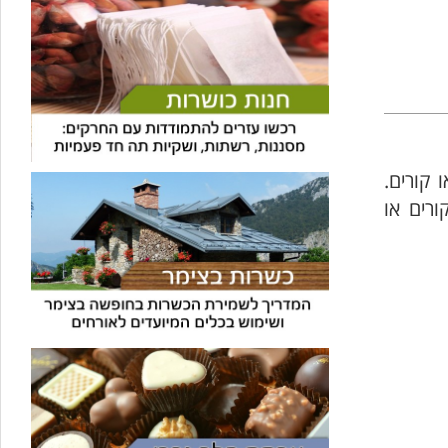
 קורים.
ורים או
עוזר הכשרות של כושרות
בינה מלאכותית · זמין תמיד
בדיקת חרקים
🪲
חרקים בפירות, ירקות וקטניות