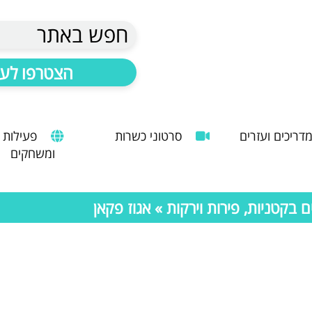
חפש באתר
הצטרפו לעד
דריכים ועזרים
סרטוני כשרות
פעילות
ומשחקים
הנחיות להעסקת עובד זר
מדריך לשימוש במטבח כהלכה
שימוש במכונות קפה ציבוריות
בקטניות, פירות וירקות
» אגוז פקאן