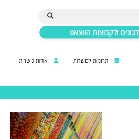
כונים ולקבוצות הווצאפ
תרומות לכושרות
אודות כושרות
ברכות מכל קצוות הרבנות: 20 שנות פעילות