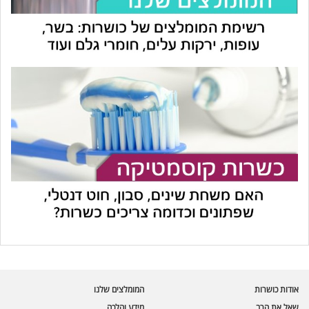
עוזר הכשרות של כושרות
בינה מלאכותית · זמין תמיד
בדיקת חרקים
אודות כושרות
המומלצים שלנו
🪲
חרקים בפירות, ירקות וקטניות
שאל את הרב
מידע והלכה