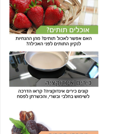
עוזר הכשרות של כושרות
בינה מלאכותית · זמין תמיד
בדיקת חרקים
🪲
חרקים בפירות, ירקות וקטניות