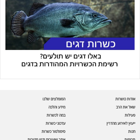
עוזר הכשרות של כושרות
בינה מלאכותית · זמין תמיד
בדיקת חרקים
אודות כושרות
המומלצים שלנו
🪲
חרקים בפירות, ירקות וקטניות
שאל את הרב
מידע והלכה
פעילות
במה לכשרות
שאלות כשרות
📖
מספר כושרות ומאמרי האתר
ייעוץ לאירוע מהדרין
עדכוני כשרות
חנות
סימולטור כשרות
כשרויות מומלצות
⭐
תרומות
אתר שיעורים ודפי מקורות