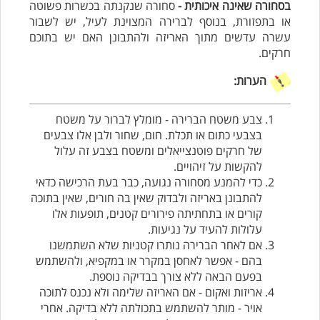
בסחורה שאינה איכותית -
סחורה שנקנתה בכשרות פשוטה
או בתפזורת, בנוסף לברירה המצוינת לעיל, יש לשבור
עשרה עדשים מתוך האריזה ולהתבונן האם יש בתוכם
חרקים.
הערות:
צבע משטח הברירה - מומלץ לברור על משטח
בצבעי כתום או תכלת. חום, שחור ולבן אלו צבעים
של חרקים פוטנצייאלים ומשטח בצבע זה עלול
להקשות על זיהויים.
כדי להמנע מסחורה נגועה, כבר בעת הרכישה כדאי
להתבונן באריזה ולבדוק שאין בה חורים, שאין בתוכה
קורים או בתחתיתה פירורים קטנים, תופעות אלו
עלולות להעיד על נגיעות.
אם לאחר הברירה נותרו קטניות שלא השתמשנו
בהם - אפשר לאחסן במקרר או במקפיא, ולהשתמש
בפעם הבאה ללא צורך בבדיקה נוספת.
אריזות ואקום - אם האריזה שלימה ולא נכנס לתוכה
אויר - מותר להשתמש בתכולתה ללא בדיקה. אחרי