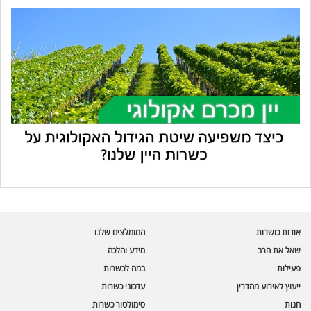
עוזר הכשרות של כושרות
בינה מלאכותית · זמין תמיד
בדיקת חרקים
אודות כושרות
המומלצים שלנו
🪲
חרקים בפירות, ירקות וקטניות
שאל את הרב
מידע והלכה
פעילות
במה לכשרות
שאלות כשרות
📖
מספר כושרות ומאמרי האתר
ייעוץ לאירוע מהדרין
עדכוני כשרות
חנות
סימולטור כשרות