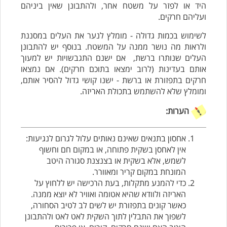
היד או לפזר על משטח אחר, ולהתבונן שאין ביניהם
ועליהם חרקים.
לשימוש בכמות גדולה - מומלץ לנער את העלים במסננת
ולראות מה נושר ממנה על המשטח. בנוסף יש להתבונן
העלים שנותרו ברשת, אם ישנם התגבשויות יש למעוך
אותם בעדינות (לרוב ימצאו בתוכם חרקים). אם נמצאו
חרקים בתפזורת או ברשת - ישנו קושי גדול להסיר אותם,
ומומלץ שלא להשתמש בתכולת האריזה.
הערות:
אחסון בתנאים שאינם נאותים עלול לגרום לנגיעות:
אין לאחסן בשקית פתוחה, או במקום חם וחשוף
לשמש, אלא בשקית או בצנצנת סגורה היטב
המונחת במקום קריר ומאוורר.
כדי להמנע מתקלות, בעת הרכישה יש ללחוץ על
האריזה ולוודא שהיא אטומה ואוויר לא יוצא ממנה.
כאשר קונים בתפזורת יש לשים לב לטיב הסחורה,
לשפוך את התבלין לתוך השקית לאט לאט ולהתבונן