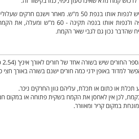
רכוש קמח מלא שאינו טעון ניפוי, כמו
בקישור זה.
יש לנפות אותו בנפת 50 מ"ש. מאחר וישנם חרקים שע
בצפיפות זו, יש ליטול 3 כפות מן הקמח שעבר בנפה ולנפות אותו בנפה תקינה - 60
ניח שהדבר נכון גם לגבי שאר הקמח.
צפיפות הנפה נמדדת
שר למדוד באופן ידני כמה חורים ישנם בשורה באורך חצי כ
לת או כתום או תכלת, עליהם גוון החרקים ניכר.
בקמח, לכן אין לאחסן את הקמח בשקית פתוחה או במקום חם
נחת במקום קריר ומאוורר.