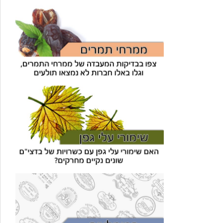
עוזר הכשרות של כושרות
בינה מלאכותית · זמין תמיד
בדיקת חרקים
🪲
חרקים בפירות, ירקות וקטניות