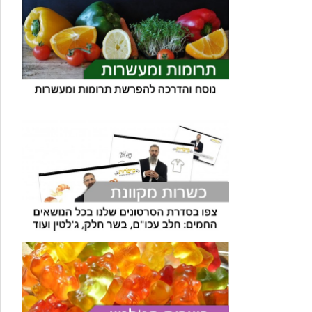
עוזר הכשרות של כושרות
בינה מלאכותית · זמין תמיד
בדיקת חרקים
🪲
חרקים בפירות, ירקות וקטניות