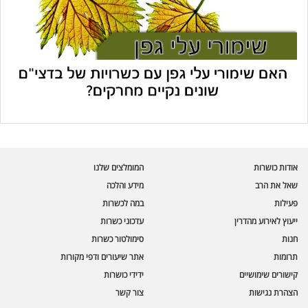
עוזר הכשרות של כושרות
בינה מלאכותית · זמין תמיד
בדיקת חרקים
אודות כושרות
המומלצים שלנו
🪲
חרקים בפירות, ירקות וקטניות
שאל את הרב
מידע והלכה
פעילות
במה לכשרות
שאלות כשרות
📖
מספר כושרות ומאמרי האתר
ייעוץ לאירוע מהדרין
עדכוני כשרות
חנות
סימולטור כשרות
כשרויות מומלצות
⭐
תרומות
אתר שיעורים ודפי מקורות
מוצרים, מסעדות, עסקים
קישורים שימושיים
ידידי כושרות
סימולטור תקלות במטבח
🔀
הצהרת נגישות
צור קשר
תערובות כלים ומאכלים