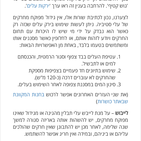
'גוש קטיף'. להרחבה בענין זה ראו ערך '
ירקות עלים
'.
לצערנו, נכון לכתיבת שורות אלו, אין גידול מפוקח מחרקים
של עלי סטיביה. ניתן לעשות שימוש בירק עלים שכזה רק
כאשר הוא נבדק על ידי מי שיש לו היכרות עם תחום
החרקים ויודע לזהות אותם, או לחלופין כאשר מסננים אותו
ומשתמשים בטעמו בלבד, באחת מן האפשרויות הבאות:
עטיפת העלים בבד צפוף וסגור הרמטית, והכנסתם
למים או לתבשיל.
שימוש בתיונים חד פעמיים בצפיפות מספקת
שהחרקים לא עוברים דרכה (כ-120 מ"ש).
סינון המים במסננת צפופה לאחר השימוש בעלים.
(את שני העזרים האחרונים אפשר לרכוש
בחנות המקוונת
שבאתר כושרות
)
לייבוש
– על מנת לייבש עלי תבלין מהגינה או מגידול שאינו
מפוקח מחרקים, יש להשהות אותה באריזה סגורה למשך
שנה שלימה, לאחר מכן יש להתבונן שאין חרקים שהולכים
עליהם או ביניהם, ובמידה ואין חריג אפשר להשתמש.