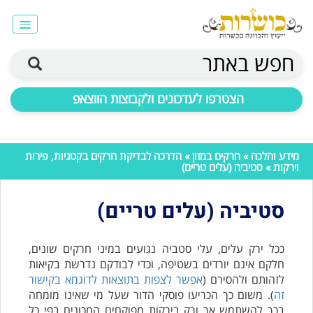
חפש באתר
הצטרפו לעדכונים ולקבוצות הווצאפ
מידע והלכה
»
חרקים במזון
»
הדרכה לבדיקת חרקים בקטניות, פירות
וירקות
» סטיביה (עלים טריים)
סטיביה (עלים טריים)
ככל ירק עלים, עלי סטביה נגועים במיני חרקים שונים,
חלקם אינם יורדים בשטיפה, וכדי לבודקם נדרשת בקיאות
לזהותם ולהסירם (
אפשר לצפות בתוצאות לדוגמא בקישור
זה
). משום כך הכריעו פוסקי הדור שעל מי שאינו מומחה
בכך להשתמש אך ורק בירקות מפוקחים המכונים בפי כל