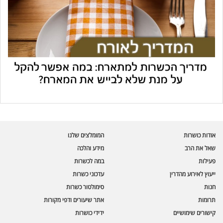
עוזר הכשרות של כושרות
בינה מלאכותית · זמין תמיד
בדיקת חרקים
אודות כושרות
המומלצים שלנו
🪲
חרקים בפירות, ירקות וקטניות
שאל את הרב
מידע והלכה
פעילות
במה לכשרות
שאלות כשרות
📖
מספר כושרות ומאמרי האתר
ייעוץ לאירוע מהדרין
עדכוני כשרות
חנות
סימולטור כשרות
כשרויות מומלצות
⭐
תרומות
אתר שיעורים ודפי מקורות
מוצרים, מסעדות, עסקים
קישורים שימושיים
ידידי כושרות
סימולטור תקלות במטבח