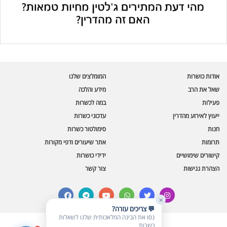
עוזר הכשרות של כושרות
בינה מלאכותית · זמין תמיד
בדיקת חרקים
אודות כושרות
המומלצים שלנו
🪲
חרקים בפירות, ירקות וקטניות
שאל את הרב
מידע והלכה
פעילות
במה לכשרות
שאלות כשרות
📖
מספר כושרות ומאמרי האתר
ייעוץ לאירוע מהדרין
עדכוני כשרות
חנות
סימולטור כשרות
כשרויות מומלצות
⭐
תרומות
אתר שיעורים ודפי מקורות
מוצרים, מסעדות, עסקים
קישורים שימושיים
ידידי כושרות
סימולטור תקלות במטבח
🔀
הצהרת נגישות
צור קשר
תערובות כלים ומאכלים
facebook
telegram
youtube
whatsapp
twitter
instagram
✕
💬 צריכים עזרה?
נסו את הבינה המלאכותית שלנו לשאלות
כשרות