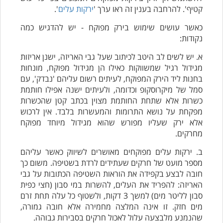
קטיף'. להרחבה בענין זה ראו ערך '
ירקות עלים
'.
כאשר עושים שימוש בירק מפוקח - יש להדגיש כמה
נקודות:
א. יש לשים לב היטב לכיתוב שעל גבי האריזה, ישנן אריזות
מגידול רגיל שמשווקות כאילו הן מגידול מפוקח, מונחות
בחנות ליד הירק המפוקח, לעיתים רשום עליהם 'נבדק', עם
סמל של מיקרוסקופ וכדומה, ולעיתים ישנה אפילו חותמת
כשרות אלא שתחת החותמת מצוין בכתב קטן שהכשרות
מפקחת על נושא התרומות והמעשרות בלבד. אין לרכוש
אלא ירק שעליו מפורש שהוא מגידול מיוחד מפוקח
מחרקים.
ב. ירקות עלים מפוקחים מאושרים לשיווק כאשר עליהם
מספר מועט של חרקים שעתידים לרדת בשטיפה. משום כך
חובה לבצע בקפידה את הוראות השטיפה הכתובות על גבי
האריזה: להפריד את העלים, להשרות במי סבון (חצי כפית
סבון לליטר מים) למשך 3 דקות, ולשטוף כל עלה תחת זרם
מים חזק. זו אינה המלצה מחמירה אלא חובה גמורה,
שהנמנע מלבצעה עלול לאכול חרקים בסבירות גבוהה.