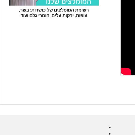
עוזר הכשרות של כושרות
בינה מלאכותית · זמין תמיד
בדיקת חרקים
🪲
חרקים בפירות, ירקות וקטניות
שאלות כשרות
📖
מספר כושרות ומאמרי האתר
כשרויות מומלצות
⭐
מוצרים, מסעדות, עסקים
סימולטור תקלות במטבח
🔀
תערובות כלים ומאכלים