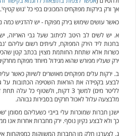
ולהסירם (
אפשר לצפות בתוצאות לדוגמא בקישור זה
אך ורק בירקות מפוקחים המכונים בפי כל 'גוש קטיף'.
כאשר עושים שימוש בירק מפוקח - יש להדגיש כמה נק
א. יש לשים לב היטב לכיתוב שעל גבי האריזה, ישנן
בחנות ליד הירק המפוקח, לעיתים רשום עליהם 'נב
כשרות אלא שתחת החותמת מצוין בכתב קטן שהכשר
ירק שעליו מפורש שהוא מגידול מיוחד מפוקח מחרקי
ב. ירקות עלים מפוקחים מאושרים לשיווק כאשר על
לבצע בקפידה את הוראות השטיפה הכתובות על גבי
לליטר מים) למשך 3 דקות, ולשטוף 
מלבצעה עלול לאכול חרקים בסבירות גבוהה.
ישנן חברות שמוכרות עלי בייבי כשעליהם מסומן 'שטו
כך ולא לבצע נקיון נוסף. ירק מחברות אחרות אנו מ
ג. לצערנו חלק מן החברות המשווקות כמפוקחות אי