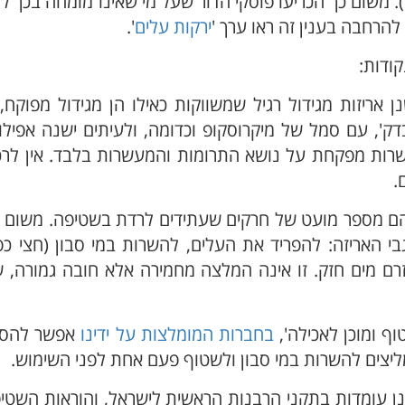
). משום כך הכריעו פוסקי הדור שעל מי שאינו מומחה בכך
 להרחבה בענין זה ראו ערך '
ירקות עלים
'.
ודות:
 אריזות מגידול רגיל שמשווקות כאילו הן מגידול מפוקח,
דק', עם סמל של מיקרוסקופ וכדומה, ולעיתים ישנה אפיל
ות מפקחת על נושא התרומות והמעשרות בלבד. אין לרכ
ם.
יהם מספר מועט של חרקים שעתידים לרדת בשטיפה. משום 
 האריזה: להפריד את העלים, להשרות במי סבון (חצי כפ
כל עלה תחת זרם מים חזק. זו אינה המלצה מחמירה אלא חובה גמורה
ף ומוכן לאכילה',
בחברות המומלצות על ידינו
אפשר להסת
מליצים להשרות במי סבון ולשטוף פעם אחת לפני השימוש.
נן עומדות בתקני הרבנות הראשית לישראל, והוראות השט