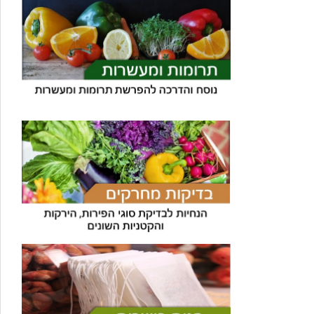
עוזר הכשרות של כושרות
בינה מלאכותית · זמין תמיד
בדיקת חרקים
🪲
חרקים בפירות, ירקות וקטניות