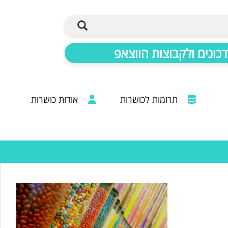
כונים ולקבוצות הווצאפ
תרומות לכושרות
אודות כושרות
ברכות מכל קצוות הרבנות: 20 שנות פעילות