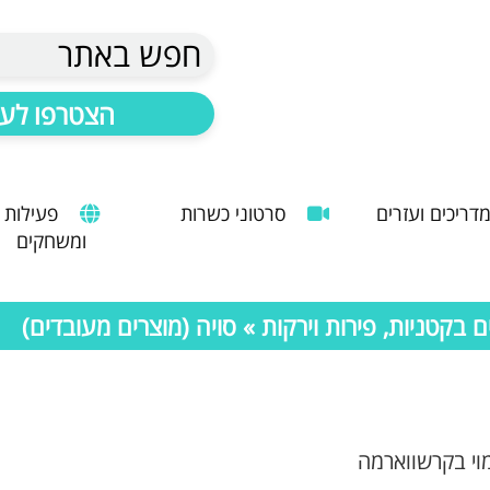
חפש באתר
הצטרפו לעד
דריכים ועזרים
סרטוני כשרות
פעילות
ומשחקים
הנחיות להעסקת עובד זר
מדריך לשימוש במטבח כהלכה
שימוש במכונות קפה ציבוריות
בקטניות, פירות וירקות
» סויה (מוצרים מעובדים)
מוי בקרשווארמה