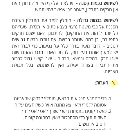
לשימוש בכמות קטנה -
יש לפזר על כף היד ולהתבונן האם
אין חרקים בתבלין, לאחר מכן אפשר להשתמש.
לשימוש בכמות גדולה -
מומלץ לפזר את התבלין בעזרת
מסננת על גבי משטח (רצוי בצבע כתום או תכלת, שעליהם
קל יותר לזהות את החרקים). להתבונן האם ישנם חרקים
בתפזורת, וכן במה שנותר ברשת. אם נותרו ברשת גבישים
קטנים - הדבר מעיד בדרך כלל על נגיעות, כדי לברר זאת
יש למעוך אותם בעדינות, ולבדוק האם במרכז ההתגבשות
ישנו חרק. במידה ונמצאו חרקים - ישנו קושי גדול לברור
את התבלין בצורה יעילה, ואין להשתמש בכל תכולת
האריזה.
הערות:
כדי להמנע מנגיעות מראש, מומלץ
לבדוק שהאריזה
אטומה לגמרי ולא יוצא ממנה אוויר כשלוחצים עליה.
כאשר קונים בתפזורת יש לשפוך לאט לאט לתוך
השקית תוך כדי הסתכלות שאין בסחורה קורים,
חוטים או גושים.