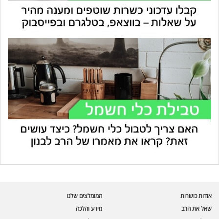
עוזר הכשרות של כושרות
בינה מלאכותית · זמין תמיד
בדיקת חרקים
אודות כושרות
המומלצים שלנו
🪲
חרקים בפירות, ירקות וקטניות
שאל את הרב
מידע והלכה