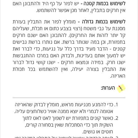
לשימוש בכמות קטנה -
יש לפזר על כף היד ולהתבונן האם
אין חרקים בתבלין, לאחר מכן אפשר להשתמש.
לשימוש בכמות גדולה -
מומלץ לפזר את התבלין בעזרת
מסננת על גבי משטח (רצוי בצבע כתום או תכלת, שעליהם
קל יותר לזהות את החרקים). להתבונן האם ישנם חרקים
בתפזורת, וכן במה שנותר ברשת. אם נותרו ברשת גבישים
קטנים - הדבר מעיד בדרך כלל על נגיעות, כדי לברר זאת
יש למעוך אותם בעדינות, ולבדוק האם במרכז ההתגבשות
ישנו חרק. במידה ונמצאו חרקים - ישנו קושי גדול לברור
את התבלין בצורה יעילה, ואין להשתמש בכל תכולת
האריזה.
הערות:
כדי להמנע מנגיעות מראש, מומלץ
לבדוק שהאריזה
אטומה לגמרי ולא יוצא ממנה אוויר כשלוחצים עליה.
כאשר קונים בתפזורת יש לשפוך לאט לאט לתוך
השקית תוך כדי הסתכלות שאין בסחורה קורים,
חוטים או גושים.