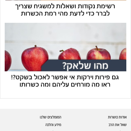
עוזר הכשרות של כושרות
בינה מלאכותית · זמין תמיד
בדיקת חרקים
אודות כושרות
המומלצים שלנו
🪲
חרקים בפירות, ירקות וקטניות
שאל את הרב
מידע והלכה