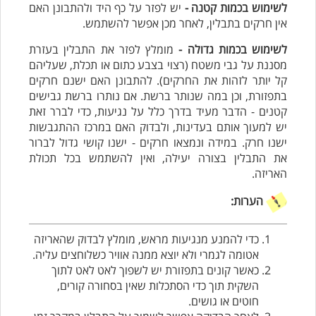
לשימוש בכמות קטנה -
יש לפזר על כף היד ולהתבונן האם
אין חרקים בתבלין, לאחר מכן אפשר להשתמש.
לשימוש בכמות גדולה -
מומלץ לפזר את התבלין בעזרת
מסננת על גבי משטח (רצוי בצבע כתום או תכלת, שעליהם
קל יותר לזהות את החרקים). להתבונן האם ישנם חרקים
בתפזורת, וכן במה שנותר ברשת. אם נותרו ברשת גבישים
קטנים - הדבר מעיד בדרך כלל על נגיעות, כדי לברר זאת
יש למעוך אותם בעדינות, ולבדוק האם במרכז ההתגבשות
ישנו חרק. במידה ונמצאו חרקים - ישנו קושי גדול לברור
את התבלין בצורה יעילה, ואין להשתמש בכל תכולת
האריזה.
הערות:
כדי להמנע מנגיעות מראש, מומלץ
לבדוק שהאריזה
אטומה לגמרי ולא יוצא ממנה אוויר כשלוחצים עליה.
כאשר קונים בתפזורת יש לשפוך לאט לאט לתוך
השקית תוך כדי הסתכלות שאין בסחורה קורים,
חוטים או גושים.