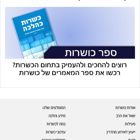
עוזר הכשרות של כושרות
בינה מלאכותית · זמין תמיד
בדיקת חרקים
אודות כושרות
המומלצים שלנו
🪲
חרקים בפירות, ירקות וקטניות
שאל את הרב
מידע והלכה
פעילות
במה לכשרות
שאלות כשרות
📖
מספר כושרות ומאמרי האתר
ייעוץ לאירוע מהדרין
עדכוני כשרות