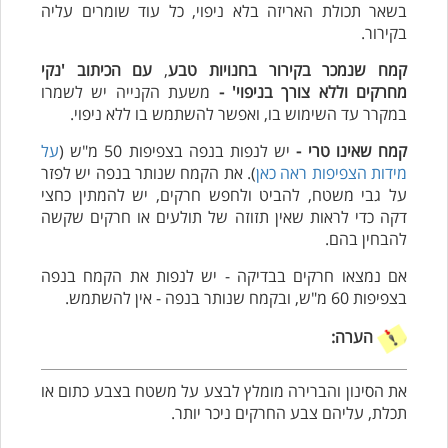
בשאר תכולת האריזה בלא ניפוי, כל עוד שומרים עליה
בקירור.
קמח שנמכר בקירור בחנויות טבע
,
עם הכיתוב 'נקי
מחרקים וללא צורך בניפוי' -
משעת הקנייה יש לשמרו
במקרר עד השימוש בו, ואפשר להשתמש בו ללא ניפוי
.
קמח שאינו טרי -
יש לנפות בנפה בצפיפות 50 מ"ש
(
על
מידות הצפיפות ראה כאן
). את הקמח שנותר בנפה יש לפזר
על גבי משטח, להביט ולחפש חרקים, יש להמתין כחצי
דקה כדי לראות שאין תזוזה של תולעים או חרקים שקשה
להבחין בהם.
אם נמצאו חרקים בבדיקה - יש לנפות את הקמח בנפה
בצפיפות 60 מ"ש, ובקמח שנותר בנפה - אין להשתמש.
הערה:
את הסינון והברירה מומלץ לבצע על משטח בצבע כתום או
תכלת, עליהם צבע החרקים ניכר יותר.