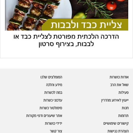
עוזר הכשרות של כושרות
בינה מלאכותית · זמין תמיד
בדיקת חרקים
אודות כושרות
המומלצים שלנו
🪲
חרקים בפירות, ירקות וקטניות
שאל את הרב
מידע והלכה
פעילות
במה לכשרות
שאלות כשרות
📖
מספר כושרות ומאמרי האתר
ייעוץ לאירוע מהדרין
עדכוני כשרות
חנות
סימולטור כשרות
כשרויות מומלצות
⭐
תרומות
אתר שיעורים ודפי מקורות
מוצרים, מסעדות, עסקים
קישורים שימושיים
ידידי כושרות
סימולטור תקלות במטבח
🔀
הצהרת נגישות
צור קשר