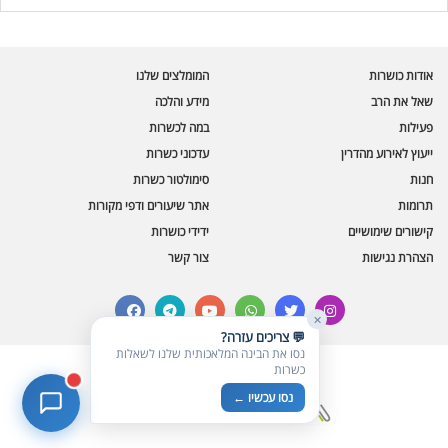
בינה מלאכותית · זמין תמיד
בדיקת חרקים
אודות כושרות
המומלצים שלנו
🪲
חרקים בפירות, ירקות וקטניות
שאל את הרב
מידע והלכה
פעילות
במה לכשרות
שאלות כשרות
📖
מספר כושרות ומאמרי האתר
ייעוץ לאירוע מהדרין
עדכוני כשרות
חנות
סימולטור כשרות
כשרויות מומלצות
⭐
תרומות
אתר שיעורים ודפי מקורות
מוצרים, מסעדות, עסקים
קישורים שימושיים
ידידי כושרות
סימולטור תקלות במטבח
🔀
הצהרת נגישות
צור קשר
תערובות כלים ומאכלים
facebook
telegram
youtube
whatsapp
twitter
instagram
✕
💬 צריכים עזרה?
נסו את הבינה המלאכותית שלנו לשאלות
כשרות
© כל הזכויות שמורות לכושרות
נסו עכשיו ←
בניית אתרים כשרים