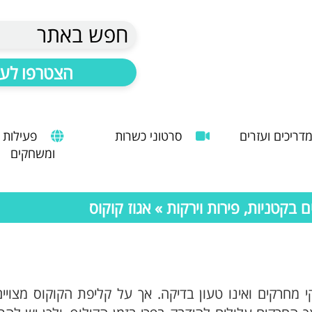
חפש באתר
הצטרפו לעד
דריכים ועזרים
סרטוני כשרות
פעילות
ומשחקים
הנחיות להעסקת עובד זר
מדריך לשימוש במטבח כהלכה
שימוש במכונות קפה ציבוריות
בקטניות, פירות וירקות
» אגוז קוקוס
 מחרקים ואינו טעון בדיקה. אך על קליפת הקוקוס מצויי