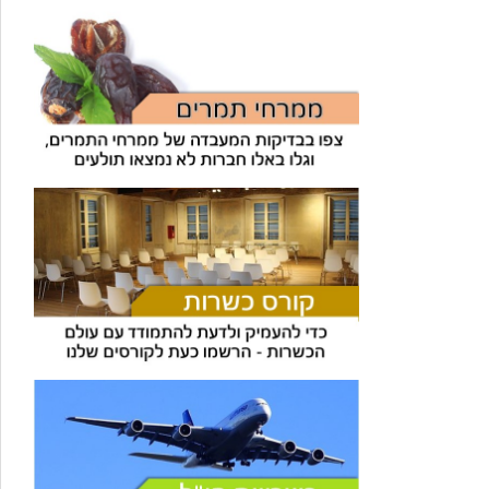
עוזר הכשרות של כושרות
בינה מלאכותית · זמין תמיד
בדיקת חרקים
🪲
חרקים בפירות, ירקות וקטניות