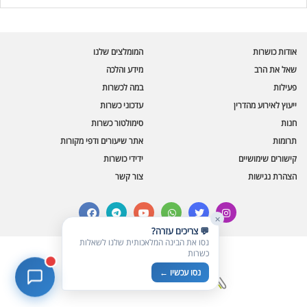
בינה מלאכותית · זמין תמיד
בדיקת חרקים
אודות כושרות
המומלצים שלנו
🪲
חרקים בפירות, ירקות וקטניות
שאל את הרב
מידע והלכה
פעילות
במה לכשרות
שאלות כשרות
📖
מספר כושרות ומאמרי האתר
ייעוץ לאירוע מהדרין
עדכוני כשרות
חנות
סימולטור כשרות
כשרויות מומלצות
⭐
תרומות
אתר שיעורים ודפי מקורות
מוצרים, מסעדות, עסקים
קישורים שימושיים
ידידי כושרות
סימולטור תקלות במטבח
🔀
הצהרת נגישות
צור קשר
תערובות כלים ומאכלים
facebook
telegram
youtube
whatsapp
twitter
instagram
✕
💬 צריכים עזרה?
נסו את הבינה המלאכותית שלנו לשאלות
כשרות
© כל הזכויות שמורות לכושרות
נסו עכשיו ←
בניית אתרים כשרים