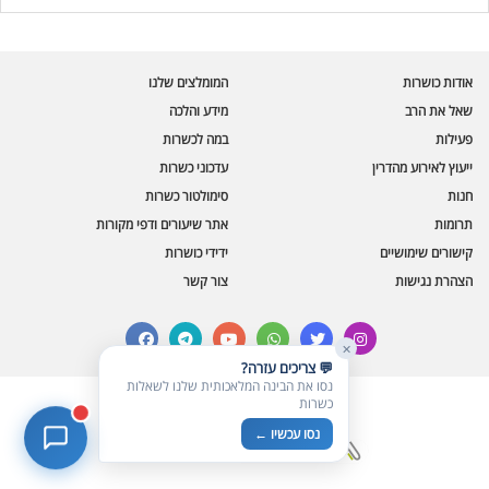
בינה מלאכותית · זמין תמיד
בדיקת חרקים
אודות כושרות
המומלצים שלנו
🪲
חרקים בפירות, ירקות וקטניות
שאל את הרב
מידע והלכה
פעילות
במה לכשרות
שאלות כשרות
📖
מספר כושרות ומאמרי האתר
ייעוץ לאירוע מהדרין
עדכוני כשרות
חנות
סימולטור כשרות
כשרויות מומלצות
⭐
תרומות
אתר שיעורים ודפי מקורות
מוצרים, מסעדות, עסקים
קישורים שימושיים
ידידי כושרות
סימולטור תקלות במטבח
🔀
הצהרת נגישות
צור קשר
תערובות כלים ומאכלים
facebook
telegram
youtube
whatsapp
twitter
instagram
✕
💬 צריכים עזרה?
נסו את הבינה המלאכותית שלנו לשאלות
כשרות
© כל הזכויות שמורות לכושרות
נסו עכשיו ←
בניית אתרים כשרים