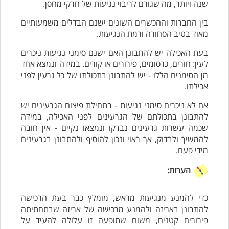
שנה ויותר, מה שגורם לריבוי נגיעות של חרקי מחסן.
בין החברות וההכשרים השונים ישנם הבדלים משמעותיים
מאוד בטיב הסחורה ורמת הנגיעות.
בעת האכילה יש להתבונן האם ישנם סימני נגיעות ניכרים
לעין: חורים, כרסומים, פירורים או קורים. במידה ונמצא אחד
מן הסימנים הללו - יש להתבונן בתכולתו של כל גרעין לפני
אכילתו.
אם לא ניכרים סימני נגיעות - בתחילת פיצוח הגרעינים יש
להתבונן בתכולתם של הגרעינים לפני האכילה, במידה
שכמה עשרות גרעינים נבדקו ונמצאו נקיים - אין חובה
להמשיך ולבדוק, אך ראוי ונכון להוסיף ולהתבונן בגרעינים
מידי פעם.
הערות:
כדי להמנע מנגיעות מראש, מומלץ כבר בעת הרכישה
להתבונן באריזה ולהמנע מרכישה של אריזה שבתחתיתה
פירורים קטנים, משום שתופעה זו עלולה להעיד על