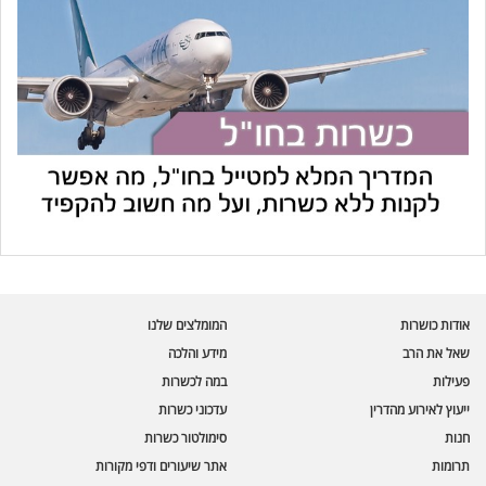
עוזר הכשרות של כושרות
בינה מלאכותית · זמין תמיד
בדיקת חרקים
אודות כושרות
המומלצים שלנו
🪲
חרקים בפירות, ירקות וקטניות
שאל את הרב
מידע והלכה
פעילות
במה לכשרות
שאלות כשרות
📖
מספר כושרות ומאמרי האתר
ייעוץ לאירוע מהדרין
עדכוני כשרות
חנות
סימולטור כשרות
כשרויות מומלצות
⭐
תרומות
אתר שיעורים ודפי מקורות
מוצרים, מסעדות, עסקים