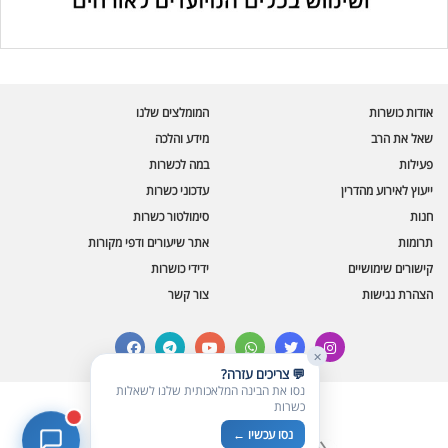
עוזר הכשרות של כושרות
בינה מלאכותית · זמין תמיד
בדיקת חרקים
אודות כושרות
המומלצים שלנו
🪲
חרקים בפירות, ירקות וקטניות
שאל את הרב
מידע והלכה
פעילות
במה לכשרות
שאלות כשרות
📖
מספר כושרות ומאמרי האתר
ייעוץ לאירוע מהדרין
עדכוני כשרות
חנות
סימולטור כשרות
כשרויות מומלצות
⭐
תרומות
אתר שיעורים ודפי מקורות
מוצרים, מסעדות, עסקים
קישורים שימושיים
ידידי כושרות
סימולטור תקלות במטבח
🔀
הצהרת נגישות
צור קשר
תערובות כלים ומאכלים
facebook
telegram
youtube
whatsapp
twitter
instagram
✕
💬 צריכים עזרה?
נסו את הבינה המלאכותית שלנו לשאלות
כשרות
© כל הזכויות שמורות לכושרות
נסו עכשיו ←