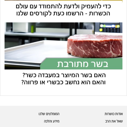
עוזר הכשרות של כושרות
בינה מלאכותית · זמין תמיד
בדיקת חרקים
אודות כושרות
המומלצים שלנו
🪲
חרקים בפירות, ירקות וקטניות
שאל את הרב
מידע והלכה