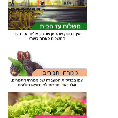
עוזר הכשרות של כושרות
בינה מלאכותית · זמין תמיד
בדיקת חרקים
🪲
חרקים בפירות, ירקות וקטניות