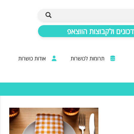
כונים ולקבוצות הווצאפ
תרומות לכושרות
אודות כושרות
ברכות מכל קצוות הרבנות: 20 שנות פעילות