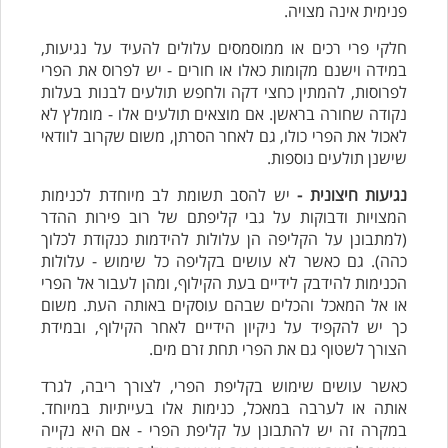
פנימית אינה מצויה.
חלקי פרי רכים או ממוסמסים עלולים להעיד על נגיעות,
במידה וישנם מקומות כאלו או חורים - יש לפרוס את הפרי
לפרוסות, להמתין כחצי דקה ולחפש תולעים לבנות בעלות
נקודה שחורה בראשן. אם מוצאים תולעים אלו - מומלץ לא
לאכול את הפרי כולו, גם לאחר הסרתן, משום שקרוב לוודאי
שישנן תולעים נוספות.
נגיעות חיצונית -
יש להסב תשומת לב מיוחדת לכנימות
המצויות ודבוקות על גבי קליפתם של רוב פירות ההדר
(למתבונן על הקליפה הן עלולות להידמות כנקודת לכלוך
כהה). גם כאשר לא עושים בקליפה כל שימוש - עלולות
הכנימות להידבק לידיים בעת הקילוף, ומהן לעבור אל הפרי
או אל המאכל והכלים שבהם עוסקים באותה העת. משום
כך יש להקפיד על ניקיון הידיים לאחר הקילוף, ובמידת
הצורך לשטוף גם את הפרי תחת זרם מים.
כאשר עושים שימוש בקליפת הפרי, לצורך ריבה, לגרד
אותה או לערבה במאכל, כנימות אלו בעייתיות במיוחד.
במקרה זה יש להתבונן על קליפת הפרי - אם היא נקייה