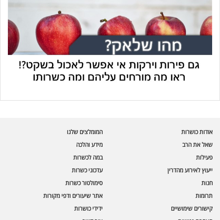
עוזר הכשרות של כושרות
בינה מלאכותית · זמין תמיד
בדיקת חרקים
אודות כושרות
המומלצים שלנו
🪲
חרקים בפירות, ירקות וקטניות
שאל את הרב
מידע והלכה
פעילות
במה לכשרות
שאלות כשרות
📖
מספר כושרות ומאמרי האתר
ייעוץ לאירוע מהדרין
עדכוני כשרות
חנות
סימולטור כשרות
כשרויות מומלצות
⭐
תרומות
אתר שיעורים ודפי מקורות
מוצרים, מסעדות, עסקים
קישורים שימושיים
ידידי כושרות
סימולטור תקלות במטבח