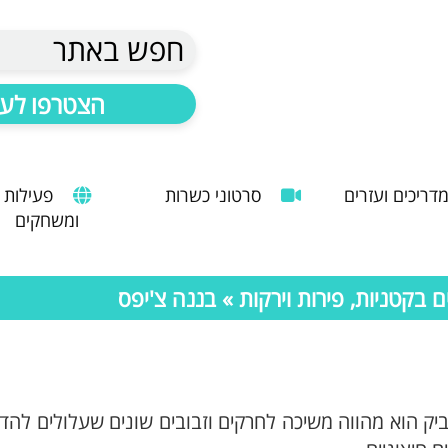
חפש באתר
הצטרפו לעד
דריכים ועזרים
סרטוני כשרות
פעילות
ומשחקים
הנחיות להעסקת עובד זר
מדריך לשימוש במטבח כהלכה
שימוש במכונות קפה ציבוריות
בקטניות, פירות וירקות
» בננה צ'יפס
יק הוא מהווה משיכה לחרקים וזבובים שונים שעלולים להדב