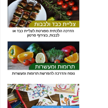
עוזר הכשרות של כושרות
בינה מלאכותית · זמין תמיד
בדיקת חרקים
🪲
חרקים בפירות, ירקות וקטניות