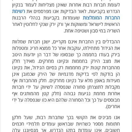
לעומת חברות רבות אחרות שאינן מצליחות לעמוד בנקיון
הנדרש בקביעות. לאור הבדיקות אנו מפרסמים את
רשימת
החברות המומלצות
שעומדות בקביעות בנהלי הרבנות
הראשית לישראל ומשווקות אך ורק ירק שנקי לחלוטין לאחר
השריה במי סבון ושטיפה אחת.
ההבדלים בין החברות אינם מקריים, ישנן חברות שמלוות
את הגידול מתחילתו, עוקבות אחר כל ממצא חריג ומטפלות
בירק בעודו בחממה כך שבסופו של דבר הן יודעות היטב
את מצב הירק בחממות ונקיונו מחרקים. מאידך חלק
מהחברות קונות ירק מחממות רק בסיום הגידול, את נקיונו
הן בודקות לפי בדיקות מדגמיות של הירק שכמובן אינן
מעידות באופן מלא על נקיונו מחרקים. חלק מהחברות אף
מקבלות לתוצרתן סחורה שנפסלה לשיווק על ידי חברות
אחרות מחמת נגיעות גבוהה (חלק קטן מהמותגים אף
מבוססים על כך וכל הסחורה שלהם היא כזו שנפסלה על ידי
אחרים).
אנו מבינים את הקושי בכך שחברות רבות, שעל חלקן
חתומות מספר כשרויות שבראשן עומדים תלמידי חכמים
חשובים, אינן עומדות בתקן הנדרש, אך מנסיוננו עלה