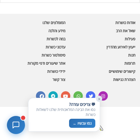
בינה מלאכותית · זמין תמיד
בדיקת חרקים
אודות כושרות
המומלצים שלנו
🪲
חרקים בפירות, ירקות וקטניות
שאל את הרב
מידע והלכה
פעילות
במה לכשרות
שאלות כשרות
📖
מספר כושרות ומאמרי האתר
ייעוץ לאירוע מהדרין
עדכוני כשרות
חנות
סימולטור כשרות
כשרויות מומלצות
⭐
תרומות
אתר שיעורים ודפי מקורות
מוצרים, מסעדות, עסקים
קישורים שימושיים
ידידי כושרות
סימולטור תקלות במטבח
🔀
הצהרת נגישות
צור קשר
תערובות כלים ומאכלים
facebook
telegram
youtube
whatsapp
twitter
instagram
✕
💬 צריכים עזרה?
נסו את הבינה המלאכותית שלנו לשאלות
כשרות
© כל הזכויות שמורות לכושרות
נסו עכשיו ←
בניית אתרים כשרים