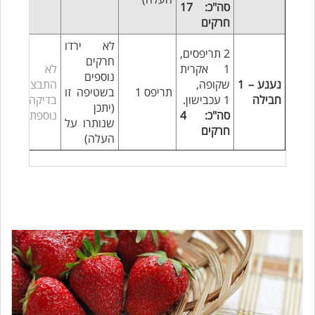
סה"כ: 17
חרקים
לא ירדו
2 תריפסים,
חרקים
1 אקרית
לא
נוספים
נענע – 1
שקופה,
התבצעה
תריפס 1
בשטיפה זו
חבילה
1 עכבישון.
בדיקה
(יתכן
סה"כ: 4
נוספת
שנותרו על
חרקים
העלה)