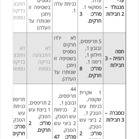
עלי
עלה,
נוספים
כנימת עלה
התבצעה
מנגולד –
פסוקאי 1.
בשטיפה זו
1.
בדיקה
2 חבילות
סה"כ: 3
(יתכן
נוספת
חרקים.
שנותרו על
העלה)
לא ירדו
5 תריפסים,
חרקים
זבובון 1,
לא
לא
חסה
נוספים
חילזון 1,
התבצעה
התבצעה
רומית – 3
בשטיפה זו
רימה 1.
בדיקה
בדיקה
חבילות
(יתכן
סה"כ: 8
נוספת
נוספת
שנותרו על
חרקים.
העלה).
44
1 אקרית
תריפסים,
שקופה,
תריפס 1,
זבובון 1,
2 תריפסים,
כנימת עש
כנימת
2 כנימות
1 ביצת עש
כוסברה –
הטבק 1,
עש
עש הטבק,
הטבק.
3 חבילות
2 ביצי עש
הטבק 1.
2 ביצי עש
סה"כ: 2
הטבק.
סה"כ: 2
הטבק.
חרקים.
סה"כ: 2
חרקים.
סה"כ: 47