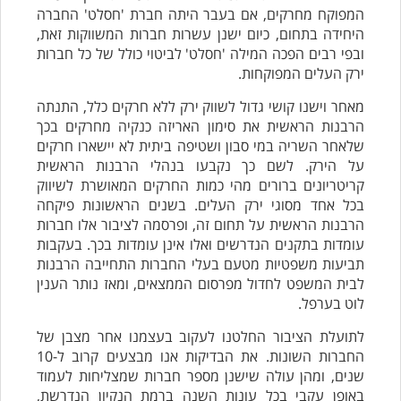
המפוקח מחרקים, אם בעבר היתה חברת 'חסלט' החברה
היחידה בתחום, כיום ישנן עשרות חברות המשווקות זאת,
ובפי רבים הפכה המילה 'חסלט' לביטוי כולל של כל חברות
ירק העלים המפוקחות.
מאחר וישנו קושי גדול לשווק ירק ללא חרקים כלל, התנתה
הרבנות הראשית את סימון האריזה כנקיה מחרקים בכך
שלאחר השריה במי סבון ושטיפה ביתית לא יישארו חרקים
על הירק. לשם כך נקבעו בנהלי הרבנות הראשית
קריטריונים ברורים מהי כמות החרקים המאושרת לשיווק
בכל אחד מסוגי ירק העלים. בשנים הראשונות פיקחה
הרבנות הראשית על תחום זה, ופרסמה לציבור אלו חברות
עומדות בתקנים הנדרשים ואלו אינן עומדות בכך. בעקבות
תביעות משפטיות מטעם בעלי החברות התחייבה הרבנות
לבית המשפט לחדול מפרסום הממצאים, ומאז נותר הענין
לוט בערפל.
לתועלת הציבור החלטנו לעקוב בעצמנו אחר מצבן של
החברות השונות. את הבדיקות אנו מבצעים קרוב ל-10
שנים, ומהן עולה שישנן מספר חברות שמצליחות לעמוד
באופן עקבי בכל עונות השנה ברמת הנקיון הנדרשת,