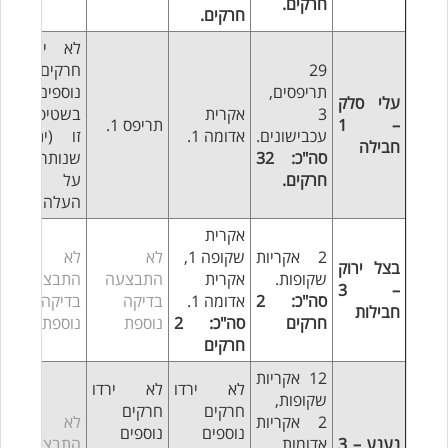
חרקים.
חרקים.
לא ירדו
29
חרקים
תריפסים,
נוספים
עלי סלק
3
אקרית
בשטיפה
– 1
תריפס 1.
עכבישונים.
אדומה 1.
זו (יתכן
חבילה
סה"כ: 32
שנותרו
חרקים.
על
העלה)
אקרית
2 אקריות
שקופה 1,
לא
לא
בצל ירוק
שקופות.
אקרית
התבצעה
התבצעה
– 3
סה"כ: 2
אדומה 1.
בדיקה
בדיקה
חבילות
חרקים
סה"כ: 2
נוספת
נוספת
חרקים
12 אקריות
לא ירדו
לא ירדו
שקופות,
חרקים
חרקים
2 אקריות
לא
נוספים
נוספים
נענע – 3
אדומות,
התבצעה