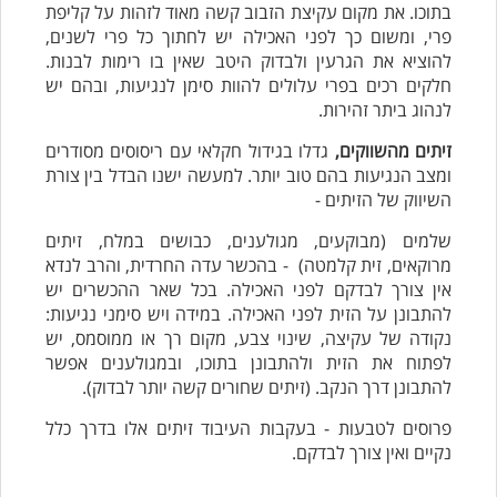
בתוכו. את מקום עקיצת הזבוב קשה מאוד לזהות על קליפת
פרי, ומשום כך לפני האכילה יש לחתוך כל פרי לשנים,
להוציא את הגרעין ולבדוק היטב שאין בו רימות לבנות.
חלקים רכים בפרי עלולים להוות סימן לנגיעות, ובהם יש
לנהוג ביתר זהירות.
זיתים מהשווקים,
גדלו בגידול חקלאי עם ריסוסים מסודרים
ומצב הנגיעות בהם טוב יותר. למעשה ישנו הבדל בין צורת
השיווק של הזיתים -
שלמים (מבוקעים, מגולענים, כבושים במלח, זיתים
מרוקאים, זית קלמטה) - בהכשר עדה החרדית, והרב לנדא
אין צורך לבדקם לפני האכילה. בכל שאר ההכשרים יש
להתבונן על הזית לפני האכילה. במידה ויש סימני נגיעות:
נקודה של עקיצה, שינוי צבע, מקום רך או ממוסמס, יש
לפתוח את הזית ולהתבונן בתוכו, ובמגולענים אפשר
להתבונן דרך הנקב. (זיתים שחורים קשה יותר לבדוק).
פרוסים לטבעות - בעקבות העיבוד זיתים אלו בדרך כלל
נקיים ואין צורך לבדקם.