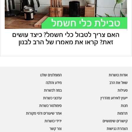
עוזר הכשרות של כושרות
בינה מלאכותית · זמין תמיד
בדיקת חרקים
אודות כושרות
המומלצים שלנו
🪲
חרקים בפירות, ירקות וקטניות
שאל את הרב
מידע והלכה
פעילות
במה לכשרות
שאלות כשרות
📖
מספר כושרות ומאמרי האתר
ייעוץ לאירוע מהדרין
עדכוני כשרות
חנות
סימולטור כשרות
כשרויות מומלצות
⭐
תרומות
אתר שיעורים ודפי מקורות
מוצרים, מסעדות, עסקים
קישורים שימושיים
ידידי כושרות
סימולטור תקלות במטבח
🔀
הצהרת נגישות
צור קשר
תערובות כלים ומאכלים