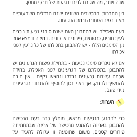
שנה ויותר, מה שגורם לריבוי נגיעות של חרקי מחסן.
בין החברות וההכשרים השונים ישנם הבדלים משמעותיים
מאוד בטיב הסחורה ורמת הנגיעות.
בעת האכילה יש להתבונן האם ישנם סימני נגיעות ניכרים
לעין: חורים, כרסומים, פירורים או קורים. במידה ונמצא אחד
מן הסימנים הללו - יש להתבונן בתכולתו של כל גרעין לפני
אכילתו.
אם לא ניכרים סימני נגיעות - בתחילת פיצוח הגרעינים יש
להתבונן בתכולתם של הגרעינים לפני האכילה, במידה
שכמה עשרות גרעינים נבדקו ונמצאו נקיים - אין חובה
להמשיך ולבדוק, אך ראוי ונכון להוסיף ולהתבונן בגרעינים
מידי פעם.
הערות:
כדי להמנע מנגיעות מראש, מומלץ כבר בעת הרכישה
להתבונן באריזה ולהמנע מרכישה של אריזה שבתחתיתה
פירורים קטנים, משום שתופעה זו עלולה להעיד על