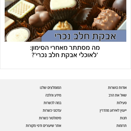
עוזר הכשרות של כושרות
בינה מלאכותית · זמין תמיד
בדיקת חרקים
אודות כושרות
המומלצים שלנו
🪲
חרקים בפירות, ירקות וקטניות
שאל את הרב
מידע והלכה
פעילות
במה לכשרות
שאלות כשרות
📖
מספר כושרות ומאמרי האתר
ייעוץ לאירוע מהדרין
עדכוני כשרות
חנות
סימולטור כשרות
כשרויות מומלצות
⭐
תרומות
אתר שיעורים ודפי מקורות
מוצרים, מסעדות, עסקים