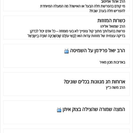
הרב אהוד אחיטוב
מי קודם בהפרשת חלה הבעל או האישה? מה המעלה המיוחדת
להפריש חלה בערב שבת?
כשרות המזוזות
הרב שמואל אליהו
פרשת בהעלותך מתוך קול צופייך לא בעי מומחה – כל אדם יכול לבדקן
בדיקה עצמית של מזוזות עֵדוּת הוּא לְבָּאֵי עוֹלָם שֶׁהַשְּׁכִינָה שׁוֹרָה בְיִשְׂרָאֵל
הרב יואל פרידמן על השמיטה
באדיבות מכון מאיר
ארוחות חג מגוונות בכלים שונים?
הרב משה כ"ץ
המצה שמורה שהצילה בצוק איתן