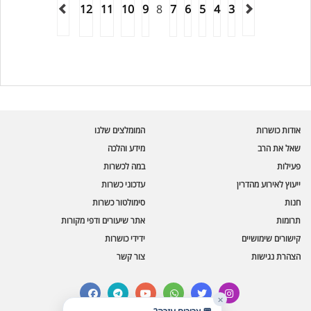
12
11
10
9
8
7
6
5
4
3
עוזר הכשרות של כושרות
בינה מלאכותית · זמין תמיד
בדיקת חרקים
אודות כושרות
המומלצים שלנו
🪲
חרקים בפירות, ירקות וקטניות
שאל את הרב
מידע והלכה
פעילות
במה לכשרות
שאלות כשרות
📖
מספר כושרות ומאמרי האתר
ייעוץ לאירוע מהדרין
עדכוני כשרות
חנות
סימולטור כשרות
כשרויות מומלצות
⭐
תרומות
אתר שיעורים ודפי מקורות
מוצרים, מסעדות, עסקים
קישורים שימושיים
ידידי כושרות
סימולטור תקלות במטבח
🔀
הצהרת נגישות
צור קשר
תערובות כלים ומאכלים
facebook
telegram
youtube
whatsapp
twitter
instagram
✕