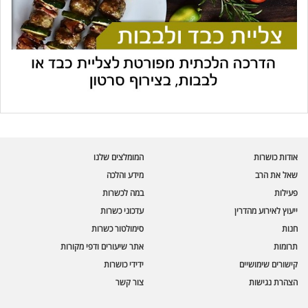
עוזר הכשרות של כושרות
בינה מלאכותית · זמין תמיד
בדיקת חרקים
אודות כושרות
המומלצים שלנו
🪲
חרקים בפירות, ירקות וקטניות
שאל את הרב
מידע והלכה
פעילות
במה לכשרות
שאלות כשרות
📖
מספר כושרות ומאמרי האתר
ייעוץ לאירוע מהדרין
עדכוני כשרות
חנות
סימולטור כשרות
כשרויות מומלצות
⭐
תרומות
אתר שיעורים ודפי מקורות
מוצרים, מסעדות, עסקים
קישורים שימושיים
ידידי כושרות
סימולטור תקלות במטבח
🔀
הצהרת נגישות
צור קשר
תערובות כלים ומאכלים