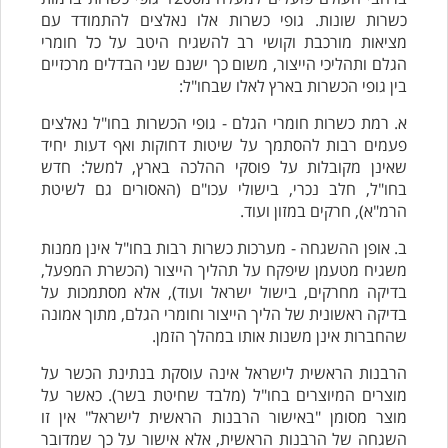
כשרות שונות. גופי כשרות אלו נאלצים להתמודד עם
מציאות מורכבת וקושי רב להשגיח היטב על כל חומרי
הגלם ותהליכי הייצור, משום כך ישנם שני הבדלים מרכזיים
בין גופי הכשרות בארץ לאלו שבחו"ל:
א. רמת כשרות חומרי הגלם - גופי הכשרות בחו"ל נאלצים
פעמים רבות להסתמך על שיטות דחוקות ואף דעות יחיד
שאינן מקובלות על פוסקי ההלכה בארץ, למשל: חדש
בחו"ל, חלב נכרי, בישולי עכו"ם (האסורים גם לשיטת
הרמ"א), חרקים במזון ועוד.
ב. אופן ההשגחה - מערכות כשרות רבות בחו"ל אינן ממנות
משגיח מטעמן שיפקח על תהליך הייצור (הכשרת המפעל,
בדיקה מחרקים, בישול ישראל ועוד), אלא מסתמכות על
בדיקה ראשונית של הליך הייצור וחומרי הגלם, מתוך אמונה
שהחברות אינן משנות אותו במהלך הזמן.
הרבנות הראשית לישראל אינה עוסקת בנתינת הכשר על
מוצרים המיוצרים בחו"ל (מלבד שחיטת בשר). כאשר על
מוצר מסומן "באישור הרבנות הראשית לישראל" אין זו
השגחה של הרבנות הראשית, אלא אישור על כך שמדובר