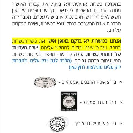
במערכת כשרות אמיתית ולא בזיוף. את קבלת האישור
מתנה הרבנות הראשית לישראל בכך שבמוצרים אלו אין
חשש לאיסורי חדש, חלב נכרי, או בישולי עכו"ם. מעבר לזה
הרבנות אינה מתערבת בנהלי גופי הכשרות, ואינה מפקחת
עליהם.
אנחנו בכושרות לא בדקנו באופן אישי
את גופי הכשרות
בחו"ל, ועל כן איננו יכולים להמליץ עליהם.
אולם
מעדויות
של מומחי כשרות
עולה כי ישנן מספר מערכות כשרות
המשגיחות ברמה גבוהה:
(מלבד לגבי ירק עלים- לחברות
ירק עלים מומלצות לחץ כאן)
בד"צ איגוד הרבנים ועסטהיים -
הרב מ.מ וייסמנדל -
בד"צ עדת ישורון ציריך -