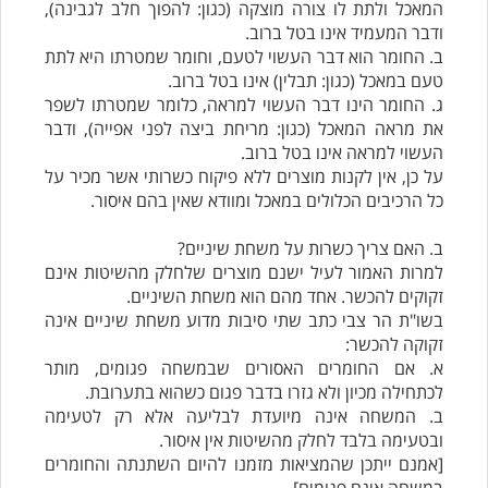
המאכל ולתת לו צורה מוצקה (כגון: להפוך חלב לגבינה),
ודבר המעמיד אינו בטל ברוב.
ב. החומר הוא דבר העשוי לטעם, וחומר שמטרתו היא לתת
טעם במאכל (כגון: תבלין) אינו בטל ברוב.
ג. החומר הינו דבר העשוי למראה, כלומר שמטרתו לשפר
את מראה המאכל (כגון: מריחת ביצה לפני אפייה), ודבר
העשוי למראה אינו בטל ברוב.
על כן, אין לקנות מוצרים ללא פיקוח כשרותי אשר מכיר על
כל הרכיבים הכלולים במאכל ומוודא שאין בהם איסור.
ב. האם צריך כשרות על משחת שיניים?
למרות האמור לעיל ישנם מוצרים שלחלק מהשיטות אינם
זקוקים להכשר. אחד מהם הוא משחת השיניים.
בשו"ת הר צבי כתב שתי סיבות מדוע משחת שיניים אינה
זקוקה להכשר:
א. אם החומרים האסורים שבמשחה פגומים, מותר
לכתחילה מכיון ולא גזרו בדבר פגום כשהוא בתערובת.
ב. המשחה אינה מיועדת לבליעה אלא רק לטעימה
ובטעימה בלבד לחלק מהשיטות אין איסור.
[אמנם ייתכן שהמציאות מזמנו להיום השתנתה והחומרים