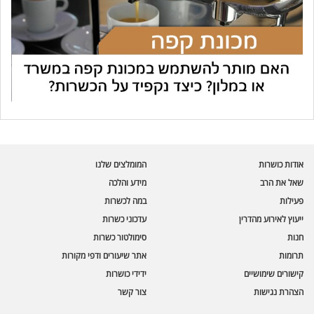
עוזר הכשרות של כושרות
בינה מלאכותית · זמין תמיד
בדיקת חרקים
אודות כושרות
המומלצים שלנו
🪲
חרקים בפירות, ירקות וקטניות
שאל את הרב
מידע והלכה
פעילות
במה לכשרות
שאלות כשרות
📖
מספר כושרות ומאמרי האתר
ייעוץ לאירוע מהדרין
עדכוני כשרות
חנות
סימולטור כשרות
כשרויות מומלצות
⭐
תרומות
אתר שיעורים ודפי מקורות
מוצרים, מסעדות, עסקים
קישורים שימושיים
ידידי כושרות
סימולטור תקלות במטבח
🔀
הצהרת נגישות
צור קשר
תערובות כלים ומאכלים