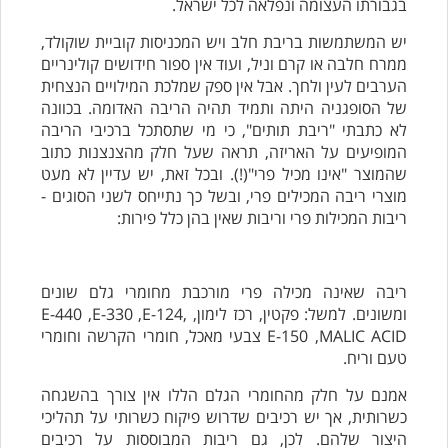
בגבורתו העצומה ונפלאה לכל ישראל.
יש המשתמשות בריבת חלב ויש המכניסות קוביית שוקולד,
ממרח חלבה או קרם וניל, ועוד אין ספור חידושים קולינריים
הערבים לעין ולחך. אבל אין ספק שמלכת המילויים הנצחית
של הסופגניה היתה ותמיד תהיה הריבה האדומה. בכוונה
לא כתבתי "ריבת תותים", כי מי שתסתכל ברכיבי הריבה
המופיעים על האריזה, תראה שעל חלק מהצנצנות כתוב
שהמוצר "אינו מכיל פרי"(!). ובכל זאת, יש עדיין לא מעט
מוצרי ריבה המכילים פרי, ובשל כך נתייחס לשני הסוגים -
ריבות המכילות פרי וריבות שאין בהן כלל פירות:
ריבה שאינה מכילה פרי מורכבת מחומרי גלם שונים
ומשונים. למשל: פקטין, רכז לימון, E-440 ,E-330 ,E-124,
E-150 ,MALIC ACID צבעי מאכל, חומרי הקרשה וחומרי
טעם וריח.
אמנם על חלק מהחומרי הגלם הללו אין צורך בהשגחה
כשרותית, אך יש רכיבים שדרוש פיקוח כשרותי על תהליכי
היצור שלהם. לכן, גם ריבות המבוססות על רכיבים