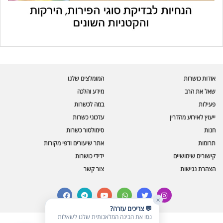
עוזר הכשרות של כושרות
בינה מלאכותית · זמין תמיד
בדיקת חרקים
אודות כושרות
המומלצים שלנו
🪲
חרקים בפירות, ירקות וקטניות
שאל את הרב
מידע והלכה
פעילות
במה לכשרות
שאלות כשרות
📖
מספר כושרות ומאמרי האתר
ייעוץ לאירוע מהדרין
עדכוני כשרות
חנות
סימולטור כשרות
כשרויות מומלצות
⭐
תרומות
אתר שיעורים ודפי מקורות
מוצרים, מסעדות, עסקים
קישורים שימושיים
ידידי כושרות
סימולטור תקלות במטבח
🔀
הצהרת נגישות
צור קשר
תערובות כלים ומאכלים
facebook
telegram
youtube
whatsapp
twitter
instagram
✕
💬 צריכים עזרה?
נסו את הבינה המלאכותית שלנו לשאלות