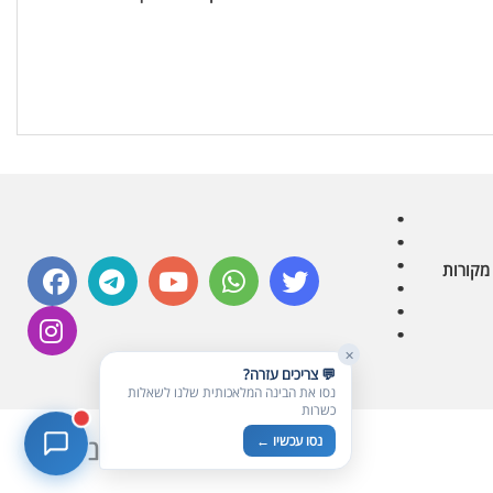
חרקים בפירות, ירקות וקטניות
שאלות כשרות
📖
מספר כושרות ומאמרי האתר
כשרויות מומלצות
⭐
מוצרים, מסעדות, עסקים
סימולטור תקלות במטבח
🔀
תערובות כלים ומאכלים
facebook
telegram
youtube
whatsapp
twitter
מקורות
instagram
✕
💬 צריכים עזרה?
נסו את הבינה המלאכותית שלנו לשאלות
כשרות
נסו עכשיו ←
בניית אתרים כשרים