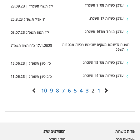
עדכון כשרות מס' 1 תשפ"ד
י"ג תשרי תשפ“ד | 28.09.23
עדכון כשרות 17 תשפ"ג
ח' אלול תשפ"ג 25.8.23
עדכון מיוחד מס'16 תשפ"ג
י"ד תמוז תשפ"ג 03.07.23
הפניה לרשימת משקים שביצעו מכירת מבכירות
17.1.2023 כ"ח תמוז תשפ"ג
תשפג
עדכון כשרות מס' 15 תשפ"ג
כ"ו סיוון תשפ“ג | 15.06.23
עדכון כשרות מס' 14 תשפ"ג
כ"ב סיוון תשפ“ג | 11.06.23
10
9
8
7
6
5
4
3
2
1
עוזר הכשרות של כושרות
בינה מלאכותית · זמין תמיד
בדיקת חרקים
אודות כושרות
המומלצים שלנו
🪲
חרקים בפירות, ירקות וקטניות
שאל את הרב
מידע והלכה