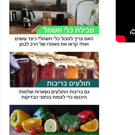
עוזר הכשרות של כושרות
בינה מלאכותית · זמין תמיד
בדיקת חרקים
🪲
חרקים בפירות, ירקות וקטניות