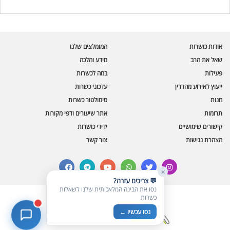
עוזר הכשרות של כושרות
בינה מלאכותית · זמין תמיד
בדיקת חרקים
אודות כושרות
המומלצים שלנו
🪲
חרקים בפירות, ירקות וקטניות
שאל את הרב
מידע והלכה
פעילות
במה לכשרות
שאלות כשרות
📖
מספר כושרות ומאמרי האתר
ייעוץ לאירוע מהדרין
עדכוני כשרות
חנות
סימולטור כשרות
כשרויות מומלצות
⭐
תרומות
אתר שיעורים ודפי מקורות
מוצרים, מסעדות, עסקים
קישורים שימושיים
ידידי כושרות
סימולטור תקלות במטבח
🔀
הצהרת נגישות
צור קשר
תערובות כלים ומאכלים
facebook
telegram
youtube
whatsapp
twitter
instagram
✕
💬 צריכים עזרה?
נסו את הבינה המלאכותית שלנו לשאלות
כשרות
© כל הזכויות שמורות לכושרות
נסו עכשיו ←
בניית אתרים כשרים