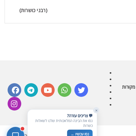
בדיקת חרקים
🪲
(רבני כושרות)
חרקים בפירות, ירקות וקטניות
שאלות כשרות
📖
מספר כושרות ומאמרי האתר
כשרויות מומלצות
⭐
מוצרים, מסעדות, עסקים
סימולטור תקלות במטבח
🔀
תערובות כלים ומאכלים
facebook
telegram
youtube
whatsapp
twitter
מקורות
instagram
✕
💬 צריכים עזרה?
נסו את הבינה המלאכותית שלנו לשאלות
כשרות
נסו עכשיו ←