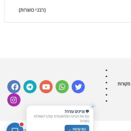
בדיקת חרקים
🪲
(רבני כושרות)
חרקים בפירות, ירקות וקטניות
שאלות כשרות
📖
מספר כושרות ומאמרי האתר
כשרויות מומלצות
⭐
מוצרים, מסעדות, עסקים
סימולטור תקלות במטבח
🔀
תערובות כלים ומאכלים
facebook
telegram
youtube
whatsapp
twitter
מקורות
instagram
✕
💬 צריכים עזרה?
נסו את הבינה המלאכותית שלנו לשאלות
כשרות
נסו עכשיו ←